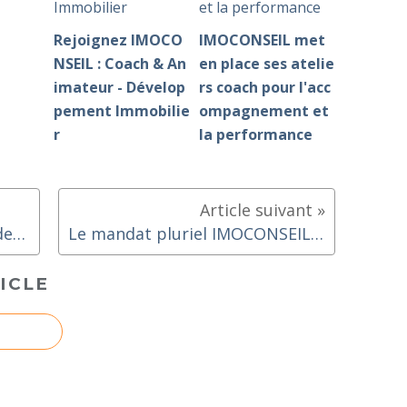
Rejoignez IMOCO
IMOCONSEIL met
NSEIL : Coach & An
en place ses atelie
imateur - Dévelop
rs coach pour l'acc
pement Immobilie
ompagnement et
r
la performance
Le mandat, de l'importance des infos precontractuelles
Le mandat pluriel IMOCONSEIL France l'accélérateur de mandats exclusifs
ICLE