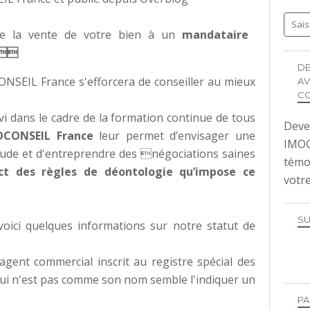
re la vente de votre bien à un
mandataire
.
DE
NSEIL France s'efforcera de conseiller au mieux
AV
CO
ivi dans le cadre de la formation continue de tous
Deve
OCONSEIL France
leur permet d’envisager une
IMOCO
étude et d'entreprendre des négociations saines
témo
ct des règles de déontologie qu’impose ce
votr
SU
 voici quelques informations sur notre statut de
gent commercial inscrit au registre spécial des
ui n'est pas comme son nom semble l'indiquer un
PA