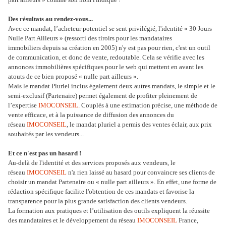
Des résultats au rendez-vous...
Avec ce mandat, l’acheteur potentiel se sent privilégié, l'identité « 30 Jours
Nulle Part Ailleurs » (ressorti des tiroirs pour les mandataires
immobiliers depuis sa création en 2005) n'y est pas pour rien, c'est un outil
de communication, et donc de vente, redoutable. Cela se vérifie avec les
annonces immobilières spécifiques pour le web qui mettent en avant les
atouts de ce bien proposé « nulle part ailleurs ».
Mais le mandat Pluriel inclus également deux autres mandats, le simple et le
semi-exclusif (Partenaire) permet également de profiter pleinement de
l’expertise
IMOCONSEIL
. Couplés à une estimation précise, une méthode de
vente efficace, et à la puissance de diffusion des annonces du
réseau
IMOCONSEIL
, le mandat pluriel a permis des ventes éclair, aux prix
souhaités par les vendeurs...
Et ce n'est pas un hasard !
Au-delà de l'identité et des services proposés aux vendeurs, le
réseau
IMOCONSEIL
n'a rien laissé au hasard pour convaincre ses clients de
choisir un mandat Partenaire ou « nulle part ailleurs ». En effet, une forme de
rédaction spécifique facilite l'obtention de ces mandats et favorise la
transparence pour la plus grande satisfaction des clients vendeurs.
La formation aux pratiques et l’utilisation des outils expliquent la réussite
des mandataires et le développement du réseau
IMOCONSEIL
France
,