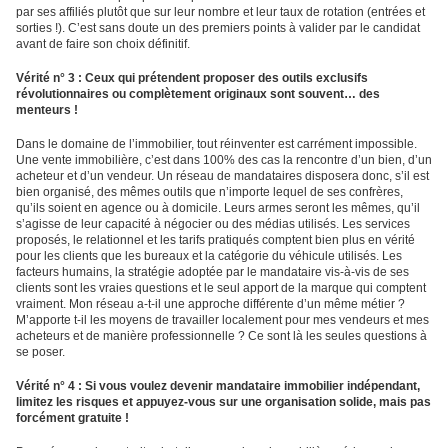
par ses affiliés plutôt que sur leur nombre et leur taux de rotation (entrées et
sorties !). C’est sans doute un des premiers points à valider par le candidat
avant de faire son choix définitif.
Vérité n° 3 : Ceux qui prétendent proposer des outils exclusifs
révolutionnaires ou complètement originaux sont souvent… des
menteurs !
Dans le domaine de l’immobilier, tout réinventer est carrément impossible.
Une vente immobilière, c’est dans 100% des cas la rencontre d’un bien, d’un
acheteur et d’un vendeur. Un réseau de mandataires disposera donc, s’il est
bien organisé, des mêmes outils que n’importe lequel de ses confrères,
qu’ils soient en agence ou à domicile. Leurs armes seront les mêmes, qu’il
s’agisse de leur capacité à négocier ou des médias utilisés. Les services
proposés, le relationnel et les tarifs pratiqués comptent bien plus en vérité
pour les clients que les bureaux et la catégorie du véhicule utilisés. Les
facteurs humains, la stratégie adoptée par le mandataire vis-à-vis de ses
clients sont les vraies questions et le seul apport de la marque qui comptent
vraiment. Mon réseau a-t-il une approche différente d’un même métier ?
M’apporte t-il les moyens de travailler localement pour mes vendeurs et mes
acheteurs et
de manière professionnelle ? Ce sont là les seules questions à
se poser.
Vérité n° 4 : Si vous voulez devenir mandataire immobilier indépendant,
limitez les risques et appuyez-vous sur une organisation solide, mais pas
forcément gratuite !