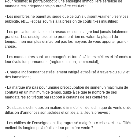
Pour résumer, le portrait-robot d’une enseigne immobilière sérieuse de
mandataires indépendants pourrait-être celui-ci :
- Les membres ne paient au siège que ce qu’ils utilisent vraiment (services,
publicité, etc…) et pas soumis à la pression de coûts fixes injustifiés;
- Les prestations de la tête du réseau ne sont malgré tout jamais totalement
gratuites. Les enseignes qui ne prennent rien ne valent la plupart du
temps… rien non plus et n’auront pas les moyens de vous apporter grand-
chose…
- Les mandataires sont accompagnés et formés à leurs métiers et informés à
leur évolution permanente (réglementation, commercial);
- Chaque indépendant est réellement intégré et fidélisé à travers du suivi et
des formations ;
- La marque n’a pas pour unique préoccupation de signer un maximum de
contrats en un minimum de temps, quitte à ce que le nombre de ses
mandataires soit réduit par rapport à certains de ses confrères ;
- Ses bases techniques en matière d’immobilier, de technique de vente et de
diffusion d’annonces sont solides et ont déjà fait leurs preuves ;
- Les chiffres de l’enseigne ont-ils progressé malgré la « crise » et les affiliés
mettent-ils longtemps à réaliser leur première vente ?