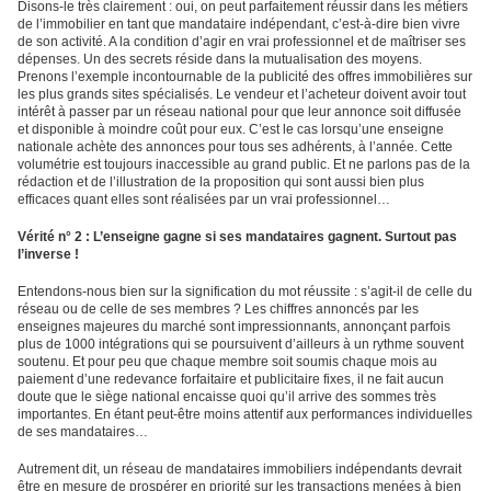
Disons-le très clairement : oui, on peut parfaitement réussir dans les métiers
de l’immobilier en tant que mandataire indépendant, c’est-à-dire bien vivre
de son activité. A la condition d’agir en vrai professionnel et de maîtriser ses
dépenses. Un des secrets réside dans la mutualisation des moyens.
Prenons l’exemple incontournable de la publicité des offres immobilières sur
les plus grands sites spécialisés. Le vendeur et l’acheteur doivent avoir tout
intérêt à passer par un réseau national pour que leur annonce soit diffusée
et disponible à moindre coût pour eux. C’est le cas lorsqu’une enseigne
nationale achète des annonces pour tous ses adhérents, à l’année. Cette
volumétrie est toujours inaccessible au grand public. Et ne parlons pas de la
rédaction et de l’illustration de la proposition qui sont aussi bien plus
efficaces quant elles sont réalisées par un vrai professionnel…
Vérité n° 2 : L’enseigne gagne si ses mandataires gagnent. Surtout pas
l’inverse !
Entendons-nous bien sur la signification du mot réussite : s’agit-il de celle du
réseau ou de celle de ses membres ? Les chiffres annoncés par les
enseignes majeures du marché sont impressionnants, annonçant parfois
plus de 1000 intégrations qui se poursuivent d’ailleurs à un rythme souvent
soutenu. Et pour peu que chaque membre soit soumis chaque mois au
paiement d’une redevance forfaitaire et publicitaire fixes, il ne fait aucun
doute que le siège national encaisse quoi qu’il arrive des sommes très
importantes. En étant peut-être moins attentif aux performances individuelles
de ses mandataires…
Autrement dit, un réseau de mandataires immobiliers indépendants devrait
être en mesure de prospérer en priorité sur les transactions menées à bien